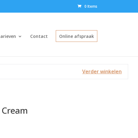
0 Items
arieven
Contact
Online afspraak
Verder winkelen
g Cream
kelijke
uidige
ijs
: