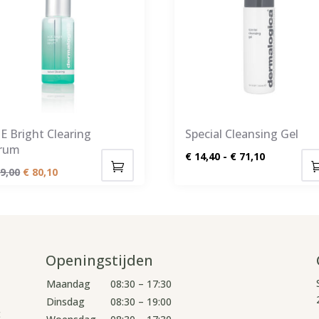
E Bright Clearing
Special Cleansing Gel
rum
Prijsklasse
€
14,40
-
€
71,10
Oorspronkelijke
Huidige
9,00
€
80,10
€ 14,40
Dit
prijs
prijs
tot
product
was:
is:
€ 71,10
heeft
€ 89,00.
€ 80,10.
meerdere
Openingstijden
variaties.
Deze
Maandag
08:30 – 17:30
optie
Dinsdag
08:30 – 19:00
t
kan