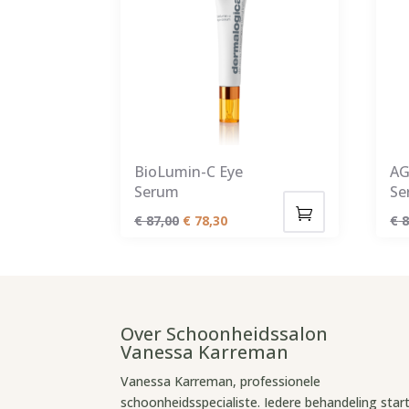
BioLumin-C Eye
AG
Serum
Se
Oorspronkelijke
Huidige
€
87,00
€
78,30
€
8
prijs
prijs
was:
is:
€ 87,00.
€ 78,30.
Over Schoonheidssalon
Vanessa Karreman
Vanessa Karreman, professionele
schoonheidsspecialiste. Iedere behandeling star