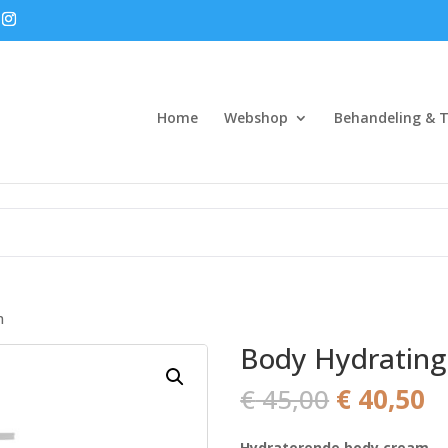
Home
Webshop
Behandeling & T
m
Body Hydratin
Oorspron
H
€
45,00
€
40,50
prijs
pr
was:
is
Hydraterende body cream