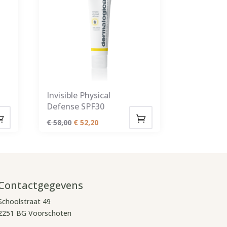
Invisible Physical
Defense SPF30
:
Oorspronkelijke
Huidige
€
58,00
€
52,20
prijs
prijs
was:
is:
€ 58,00.
€ 52,20.
Contactgegevens
Schoolstraat 49
2251 BG Voorschoten