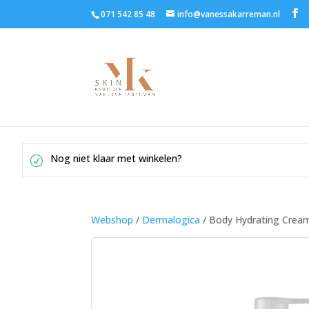
071 542 85 48
info@vanessakarreman.nl
Nog niet klaar met winkelen?
Webshop
/
Dermalogica
/ Body Hydrating Crea