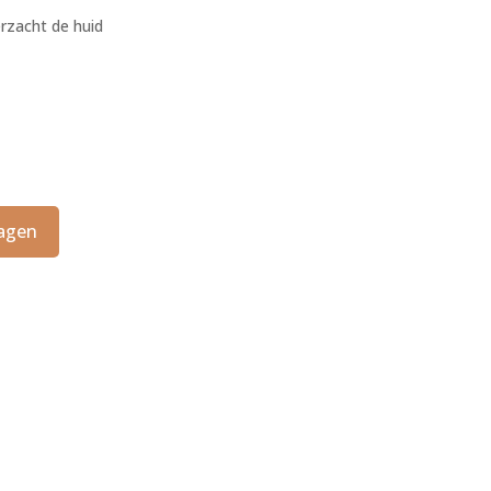
 40,50.
erzacht de huid
agen