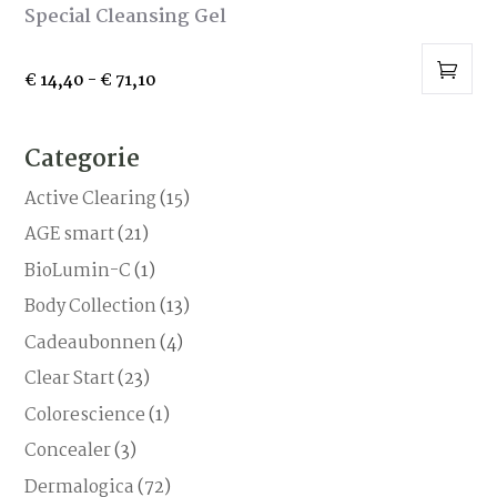
Special Cleansing Gel
Prijsklasse:
€
14,40
-
€
71,10
Dit
€ 14,40
tot
product
Categorie
€ 71,10
heeft
meerdere
Active Clearing
(15)
variaties.
AGE smart
(21)
Deze
BioLumin-C
(1)
optie
kan
Body Collection
(13)
gekozen
Cadeaubonnen
(4)
worden
Clear Start
(23)
op
de
Colorescience
(1)
productpagina
Concealer
(3)
Dermalogica
(72)