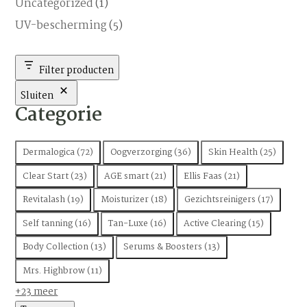
Uncategorized
(1)
UV-bescherming
(5)
Filter producten
Sluiten
Categorie
Categorie
Dermalogica
(
72
)
Oogverzorging
(
36
)
Skin Health
(
25
)
Clear Start
(
23
)
AGE smart
(
21
)
Ellis Faas
(
21
)
Revitalash
(
19
)
Moisturizer
(
18
)
Gezichtsreinigers
(
17
)
Self tanning
(
16
)
Tan-Luxe
(
16
)
Active Clearing
(
15
)
Body Collection
(
13
)
Serums & Boosters
(
13
)
Mrs. Highbrow
(
11
)
+23 meer