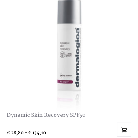
variaties.
Deze
optie
kan
gekozen
worden
op
de
productpagina
Dynamic Skin Recovery SPF50
Prijsklasse:
€
28,80
-
€
134,10