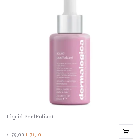
variaties.
Deze
optie
kan
gekozen
worden
op
de
productpagina
Liquid PeelFoliant
Oorspronkelijke
Huidige
€
79,00
€
71,10