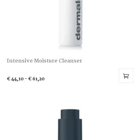
de
productpagina
Intensive Moisture Cleanser
Prijsklasse:
€
44,10
-
€
61,20
Dit
€ 44,10
tot
product
€ 61,20
heeft
meerdere
variaties.
Deze
optie