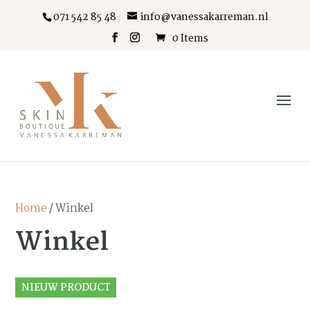
071 542 85 48
info@vanessakarreman.nl
0 Items
Home
/ Winkel
Winkel
NIEUW PRODUCT