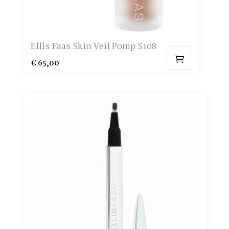
productpagina
Ellis Faas Skin Veil Pomp S108
€
65,00