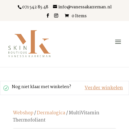
071 542 85 48
info@vanessakarreman.nl
0 Items
Nog niet klaar met winkelen?
Verder winkelen
Webshop
/
Dermalogica
/ MultiVitamin
Thermofoliant