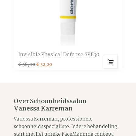
worden
op
de
productpagina
Invisible Physical Defense SPF30
Oorspronkelijke
Huidige
€
58,00
€
52,20
prijs
prijs
was:
is:
€ 58,00.
€ 52,20.
Over Schoonheidssalon
Vanessa Karreman
Vanessa Karreman, professionele
schoonheidsspecialiste. Iedere behandeling
start met het unieke FaceMapping concept,