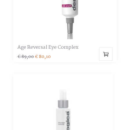
Age Reversal Eye Complex
Oorspronkelijke
Huidige
€
89,00
€
80,10
prijs
prijs
was:
is:
€ 89,00.
€ 80,10.