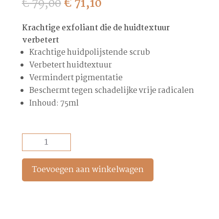
Oorspronkelijke
Huidige
€
79,00
€
71,10
prijs
prijs
was:
is:
Krachtige exfoliant die de huidtextuur
€ 79,00.
€ 71,10.
verbetert
Krachtige huidpolijstende scrub
Verbetert huidtextuur
Vermindert pigmentatie
Beschermt tegen schadelijke vrije radicalen
Inhoud: 75ml
MultiVitamin
Thermofoliant
aantal
Toevoegen aan winkelwagen