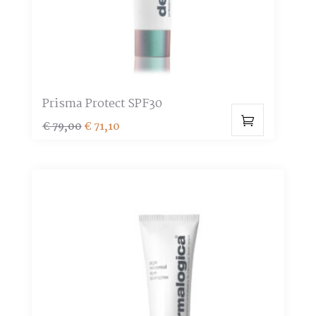
Prisma Protect SPF30
Oorspronkelijke
Huidige
€
79,00
€
71,10
prijs
prijs
was:
is:
€ 79,00.
€ 71,10.