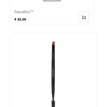
Aquablur™
€
63,00