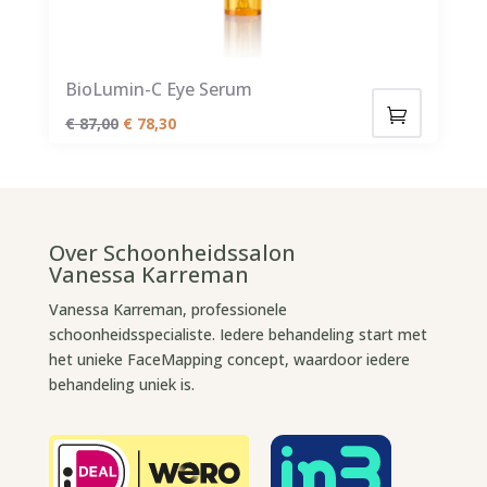
BioLumin-C Eye Serum
Oorspronkelijke
Huidige
€
87,00
€
78,30
prijs
prijs
was:
is:
€ 87,00.
€ 78,30.
Over Schoonheidssalon
Vanessa Karreman
Vanessa Karreman, professionele
schoonheidsspecialiste. Iedere behandeling start met
het unieke FaceMapping concept, waardoor iedere
behandeling uniek is.