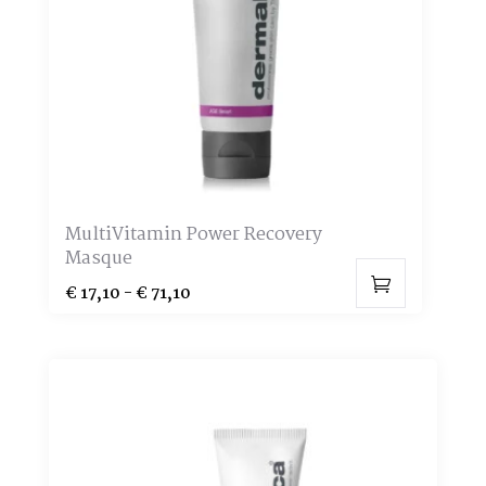
MultiVitamin Power Recovery
Masque
Prijsklasse:
€
17,10
-
€
71,10
Dit
€ 17,10
product
tot
heeft
€ 71,10
meerdere
variaties.
Deze