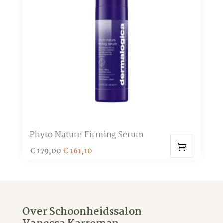
optie
kan
gekozen
worden
op
de
productpagina
Phyto Nature Firming Serum
Oorspronkelijke
Huidige
€
179,00
€
161,10
prijs
prijs
was:
is:
€ 179,00.
€ 161,10.
Over Schoonheidssalon