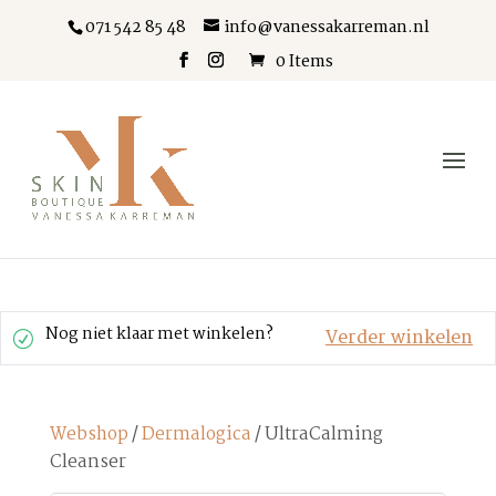
071 542 85 48
info@vanessakarreman.nl
0 Items
Nog niet klaar met winkelen?
Verder winkelen
Webshop
/
Dermalogica
/ UltraCalming
Cleanser