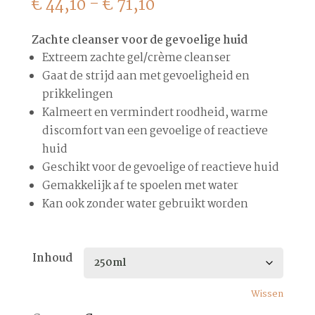
Prijsklasse:
€
44,10
-
€
71,10
€ 44,10
tot
Zachte cleanser voor de gevoelige huid
€ 71,10
Extreem zachte gel/crème cleanser
Gaat de strijd aan met gevoeligheid en
prikkelingen
Kalmeert en vermindert roodheid, warme
discomfort van een gevoelige of reactieve
huid
Geschikt voor de gevoelige of reactieve huid
Gemakkelijk af te spoelen met water
Kan ook zonder water gebruikt worden
Inhoud
Wissen