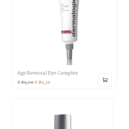
optie
kan
gekozen
worden
op
de
productpagina
Age Reversal Eye Complex
Oorspronkelijke
Huidige
€
89,00
€
80,10
prijs
prijs
was:
is:
€ 89,00.
€ 80,10.