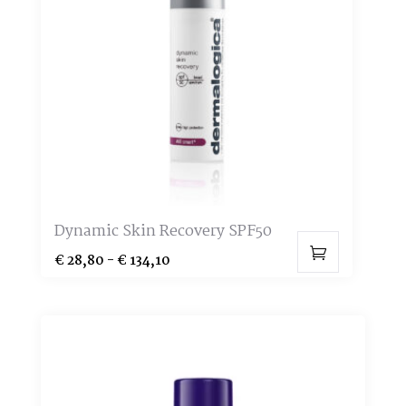
Dynamic Skin Recovery SPF50
Prijsklasse:
€
28,80
-
€
134,10
Dit
€ 28,80
product
tot
heeft
€ 134,10
meerdere
variaties.
Deze