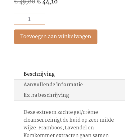
Oorspronkelijke
Huidige
€
49,00
€
44,10
prijs
prijs
was:
is:
UltraCalming
€ 49,00.
€ 44,10.
Cleanser
aantal
Toevoegen aan winkelwagen
Beschrijving
Aanvullende informatie
Extra beschrijving
Deze extreem zachte gel/crème
cleanser reinigt de huid op zeer milde
wijze. Framboos, Lavendel en
Komkommer extracten gaan samen