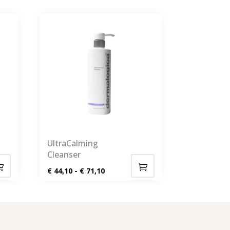
UltraCalming
Cleanser
e:
Prijsklasse:
€
44,10
-
€
71,10
Dit
€ 44,10
product
tot
heeft
€ 71,10
meerdere