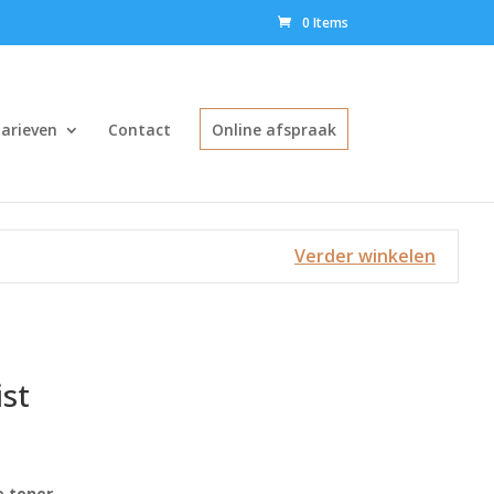
0 Items
arieven
Contact
Online afspraak
Verder winkelen
st
kelijke
uidige
ijs
:
e toner