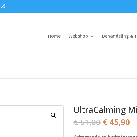
Home
Webshop
Behandeling & T
UltraCalming Mi
Oorspron
H
€
51,00
€
45,90
prijs
pr
was:
is
Kalmerende en hydraterend