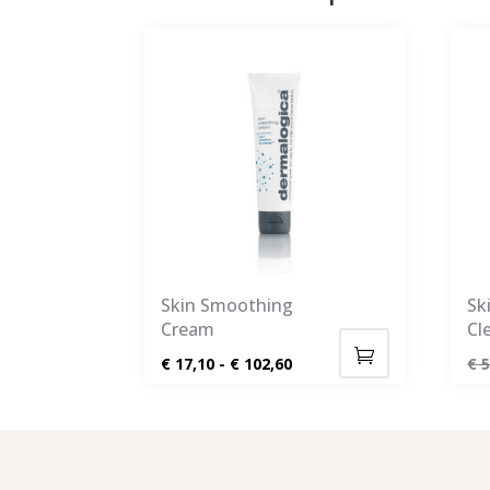
Skin Smoothing
Sk
Cream
Cl
Prijsklasse:
€
17,10
-
€
102,60
€
5
Dit
€ 17,10
product
tot
heeft
€ 102,60
meerdere