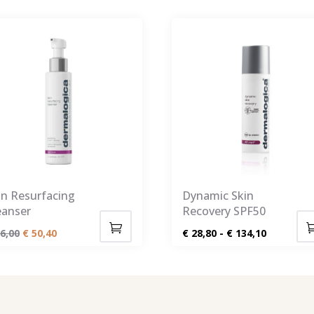
in Resurfacing
Dynamic Skin
eanser
Recovery SPF50
Oorspronkelijke
Huidige
Prijsklass
6,00
€
50,40
€
28,80
-
€
134,10
Dit
prijs
prijs
€ 28,80
product
was:
is:
tot
heeft
€ 56,00.
€ 50,40.
€ 134,10
meerdere