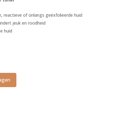
 45,90.
, reactieve of onlangs geëxfolieerde huid
indert jeuk en roodheid
de huid
agen