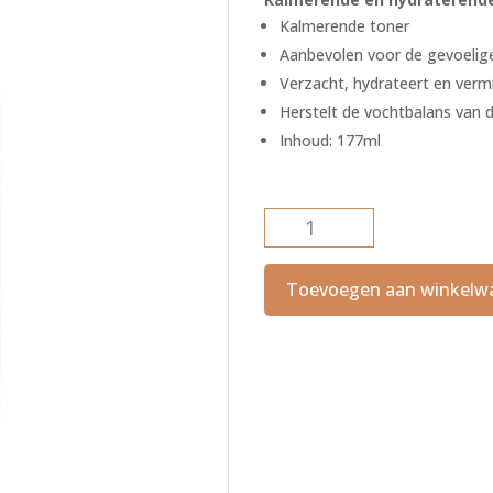
€ 51,00.
€
Kalmerende toner
Aanbevolen voor de gevoelige
Verzacht, hydrateert en verm
Herstelt de vochtbalans van 
Inhoud: 177ml
UltraCalming
Mist
aantal
Toevoegen aan winkelw