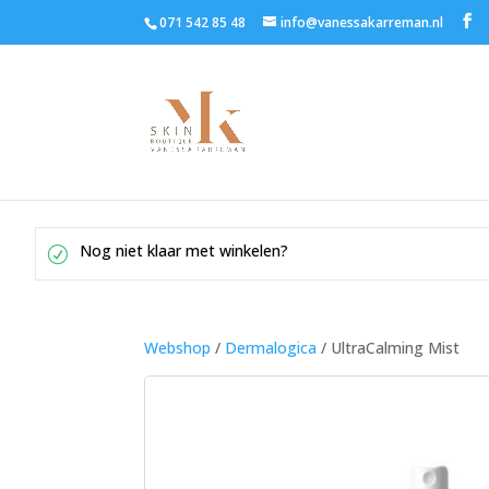
071 542 85 48
info@vanessakarreman.nl
Nog niet klaar met winkelen?
Webshop
/
Dermalogica
/ UltraCalming Mist