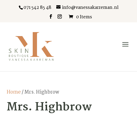
071 542 85 48
info@vanessakarreman.nl
0 Items
Home
/ Mrs. Highbrow
Mrs. Highbrow