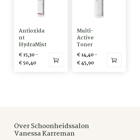
Antioxida
Multi-
nt
Active
HydraMist
Toner
€
15,30
-
€
14,40
-
Prijsklasse:
Prijsklasse:
€
50,40
€
45,90
Dit
Dit
€ 15,30
€ 14,40
product
product
tot
tot
heeft
heeft
€ 50,40
€ 45,90
meerdere
meerdere
variaties.
variaties.
Deze
Deze
optie
optie
Over Schoonheidssalon
kan
kan
Vanessa Karreman
gekozen
gekozen