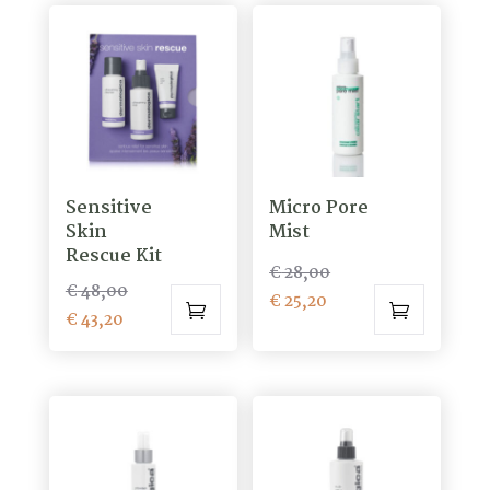
€ 50,40.
Sensitive
Micro Pore
Skin
Mist
Rescue Kit
Oorspronkelijke
€
28,00
Oorspronkelijke
€
48,00
Huidige
prijs
€
25,20
Huidige
prijs
€
43,20
prijs
was:
prijs
was:
is:
€ 28,00.
is:
€ 48,00.
€ 25,20.
€ 43,20.