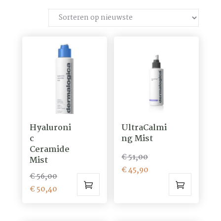
op
nieuwste
Hyaluroni
UltraCalmi
c
ng Mist
Ceramide
Oorspronkelijke
€
51,00
Mist
prijs
Huidige
€
45,90
Oorspronkelijke
€
56,00
was:
prijs
prijs
Huidige
€
50,40
€ 51,00.
is:
was:
prijs
€ 45,90.
€ 56,00.
is: