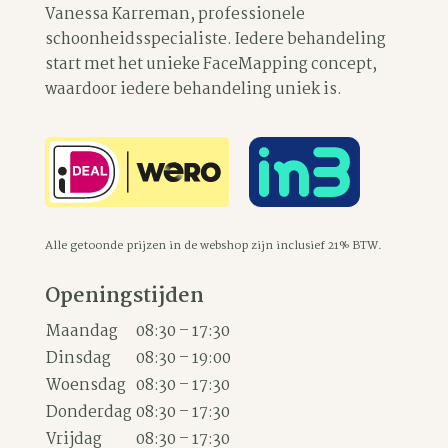
worden
worden
Vanessa Karreman, professionele
op
op
schoonheidsspecialiste. Iedere behandeling
de
de
start met het unieke FaceMapping concept,
waardoor iedere behandeling uniek is.
productpagina
productpagina
Alle getoonde prijzen in de webshop zijn inclusief 21% BTW.
Openingstijden
Maandag
08:30 – 17:30
Dinsdag
08:30 – 19:00
Woensdag
08:30 – 17:30
Donderdag
08:30 – 17:30
Vrijdag
08:30 – 17:30