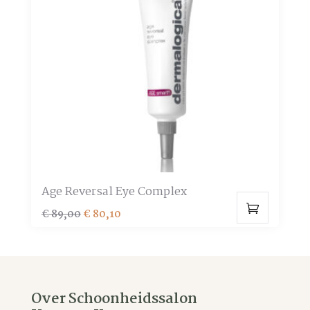
Age Reversal Eye Complex
Oorspronkelijke
Huidige
€
89,00
€
80,10
prijs
prijs
was:
is:
€ 89,00.
€ 80,10.
Over Schoonheidssalon