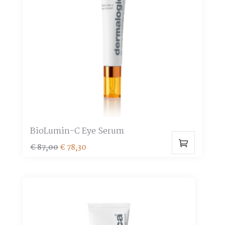
optie
kan
gekozen
worden
op
de
productpagina
BioLumin-C Eye Serum
Oorspronkelijke
Huidige
€
87,00
€
78,30
prijs
prijs
was:
is:
€ 87,00.
€ 78,30.