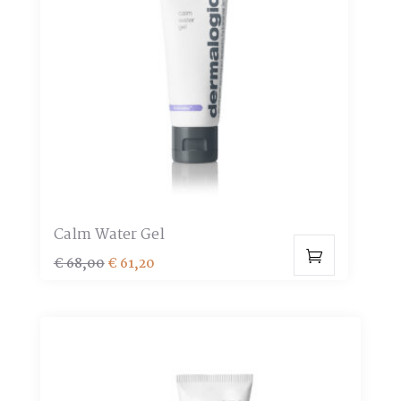
Calm Water Gel
Oorspronkelijke
Huidige
€
68,00
€
61,20
prijs
prijs
was:
is:
€ 68,00.
€ 61,20.