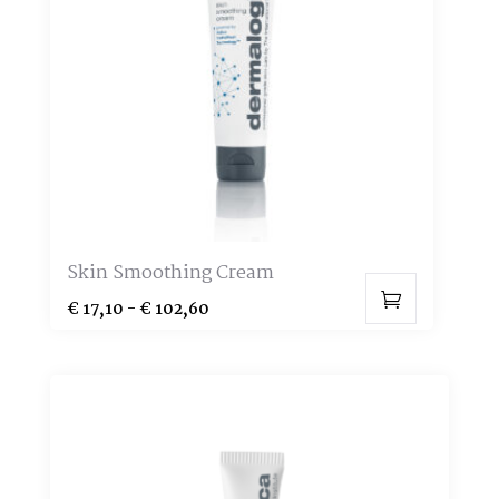
Skin Smoothing Cream
Prijsklasse:
€
17,10
-
€
102,60
Dit
€ 17,10
product
tot
heeft
€ 102,60
meerdere
variaties.
Deze