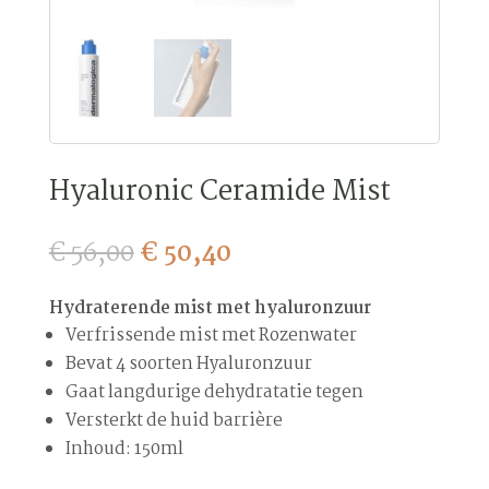
Hyaluronic Ceramide Mist
Oorspronkelijke
Huidige
€
56,00
€
50,40
prijs
prijs
was:
is:
Hydraterende mist met hyaluronzuur
€ 56,00.
€ 50,40.
Verfrissende mist met Rozenwater
Bevat 4 soorten Hyaluronzuur
Gaat langdurige dehydratatie tegen
Versterkt de huid barrière
Inhoud: 150ml