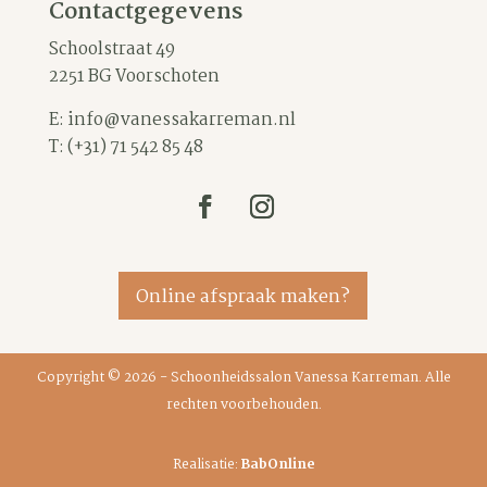
Contactgegevens
Schoolstraat 49
2251 BG Voorschoten
E:
info@vanessakarreman.nl
T:
(+31) 71 542 85 48
Online afspraak maken?
Copyright © 2026 - Schoonheidssalon Vanessa Karreman. Alle
rechten voorbehouden.
Realisatie:
BabOnline