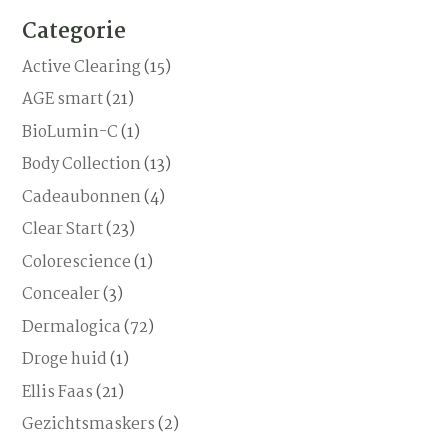
product
Categorie
heeft
meerdere
Active Clearing
(15)
variaties.
AGE smart
(21)
Deze
BioLumin-C
(1)
optie
kan
Body Collection
(13)
gekozen
Cadeaubonnen
(4)
worden
Clear Start
(23)
op
de
Colorescience
(1)
productpagina
Concealer
(3)
Dermalogica
(72)
Droge huid
(1)
Ellis Faas
(21)
Gezichtsmaskers
(2)