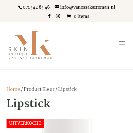
071 542 85 48
info@vanessakarreman.nl
0 Items
Home
/ Product Kleur / Lipstick
Lipstick
UITVERKOCHT