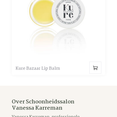
optie
kan
gekozen
worden
op
de
productpagina
Kure Bazaar Lip Balm
Dit
product
heeft
meerdere
Over Schoonheidssalon
variaties.
Vanessa Karreman
Deze