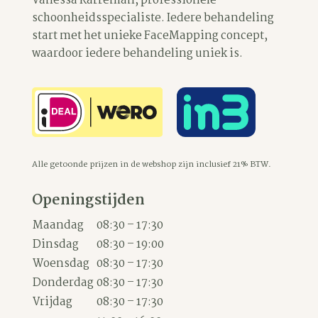
optie
Vanessa Karreman, professionele
schoonheidsspecialiste. Iedere behandeling
kan
start met het unieke FaceMapping concept,
gekozen
waardoor iedere behandeling uniek is.
worden
op
de
productpagina
Alle getoonde prijzen in de webshop zijn inclusief 21% BTW.
Openingstijden
Maandag
08:30 – 17:30
Dinsdag
08:30 – 19:00
Woensdag
08:30 – 17:30
Donderdag
08:30 – 17:30
Vrijdag
08:30 – 17:30