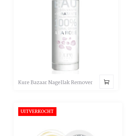
Kure Bazaar Nagellak Remover
Dit
product
heeft
UITVERKOCHT
meerdere
variaties.
Deze