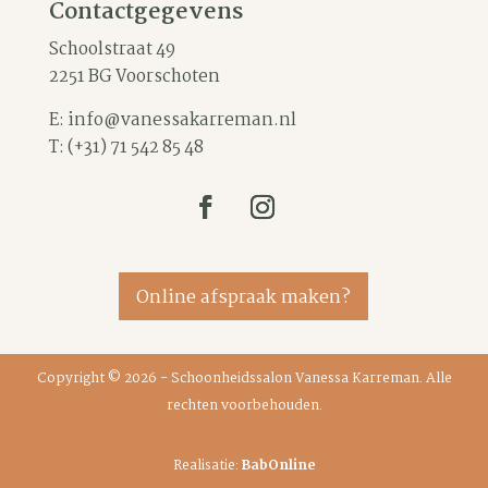
Contactgegevens
Schoolstraat 49
2251 BG Voorschoten
E:
info@vanessakarreman.nl
T:
(+31) 71 542 85 48
Online afspraak maken?
Copyright © 2026 - Schoonheidssalon Vanessa Karreman. Alle
rechten voorbehouden.
Realisatie:
BabOnline