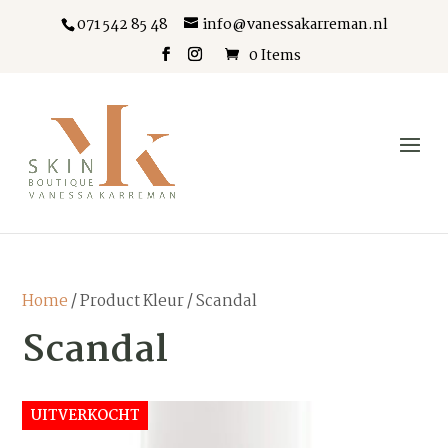
071 542 85 48
info@vanessakarreman.nl
0 Items
Home
/ Product Kleur / Scandal
Scandal
UITVERKOCHT