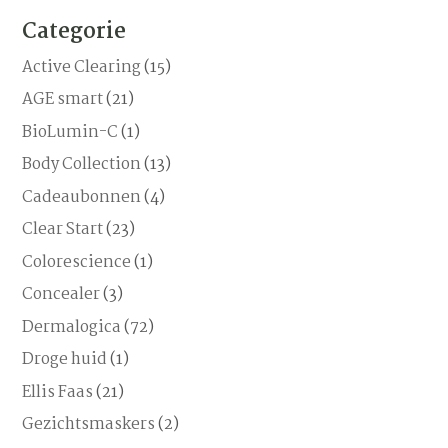
product
Categorie
heeft
meerdere
Active Clearing
(15)
variaties.
AGE smart
(21)
Deze
BioLumin-C
(1)
optie
kan
Body Collection
(13)
gekozen
Cadeaubonnen
(4)
worden
Clear Start
(23)
op
de
Colorescience
(1)
productpagina
Concealer
(3)
Dermalogica
(72)
Droge huid
(1)
Ellis Faas
(21)
Gezichtsmaskers
(2)