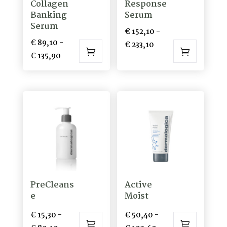
Collagen
Response
op
op
Banking
Serum
de
de
Serum
€
152,10
-
productpagina
productpagina
€
89,10
-
Prijsklasse:
€
233,10
Prijsklasse:
€
135,90
€ 152,10
Dit
Dit
€ 89,10
tot
product
product
tot
€ 233,10
heeft
heeft
€ 135,90
meerdere
meerdere
variaties.
variaties.
Deze
Deze
optie
optie
kan
kan
gekozen
gekozen
PreCleans
Active
worden
worden
e
Moist
op
op
de
de
€
15,30
-
€
50,40
-
productpagina
productpagina