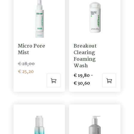
Micro Pore
Breakout
Mist
Clearing
Foaming
Oorspronkelijke
€
28,00
Wash
Huidige
prijs
€
25,20
€
19,80
-
prijs
was:
Prijsklasse:
€
30,60
is:
€ 28,00.
Dit
€ 19,80
€ 25,20.
product
tot
heeft
€ 30,60
meerdere
variaties.
Deze