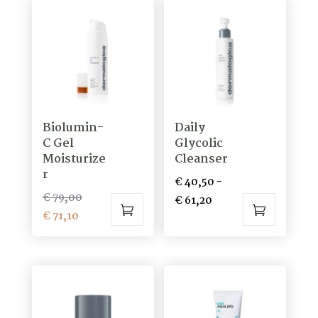
€ 50,40.
Biolumin-
Daily
C Gel
Glycolic
Moisturize
Cleanser
r
€
40,50
-
Oorspronkelijke
€
79,00
Prijsklasse:
€
61,20
Huidige
prijs
€
71,10
€ 40,50
Dit
prijs
was:
tot
product
is:
€ 79,00.
€ 61,20
heeft
€ 71,10.
meerdere
variaties.