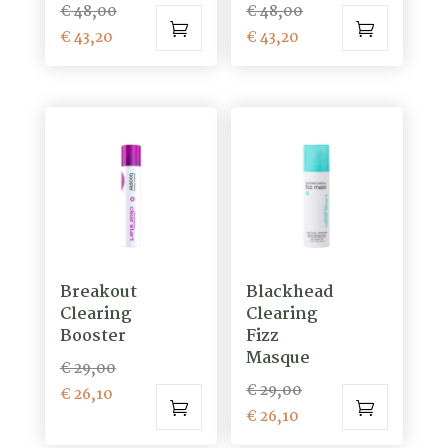
Oorspronkelijke
Oorspronkelijke
€
48,00
€
48,00
Huidige
prijs
Huidige
prijs
€
43,20
€
43,20
prijs
was:
prijs
was:
is:
€ 48,00.
is:
€ 48,00.
€ 43,20.
€ 43,20.
Breakout
Blackhead
Clearing
Clearing
Booster
Fizz
Masque
Oorspronkelijke
€
29,00
Oorspronkelijke
€
29,00
Huidige
prijs
€
26,10
Huidige
prijs
€
26,10
prijs
was:
prijs
was:
is:
€ 29,00.