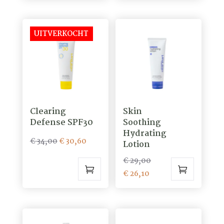
is:
€ 29,00.
€ 26,10.
€ 26,10.
UITVERKOCHT
Clearing
Skin
Defense SPF30
Soothing
Hydrating
Oorspronkelijke
Huidige
€
34,00
€
30,60
Lotion
prijs
prijs
Oorspronkelijke
€
29,00
was:
is:
Huidige
prijs
€
26,10
€ 34,00.
€ 30,60.
prijs
was:
is:
€ 29,00.
€ 26,10.