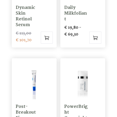
Dynamic
Daily
Skin
Milkfolian
Retinol
t
Serum
€
19,80
-
Oorspronkelijke
€
113,00
Prijsklasse:
€
69,30
prijs
Huidige
€
101,70
€ 19,80
Dit
was:
prijs
tot
product
€ 113,00.
is:
€ 69,30
heeft
€ 101,70.
meerdere
variaties.
Deze
optie
kan
gekozen
Post-
PowerBrig
worden
Breakout
ht
op