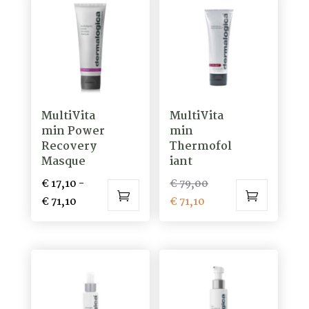
meerdere
variaties.
Deze
optie
kan
gekozen
MultiVita
MultiVita
worden
min Power
min
op
Recovery
Thermofol
de
Masque
iant
productpagina
Oorspronkelijke
€
17,10
-
€
79,00
Prijsklasse:
Huidige
prijs
€
71,10
€
71,10
Dit
€ 17,10
prijs
was:
product
tot
is:
€ 79,00.
heeft
€ 71,10
€ 71,10.
meerdere
variaties.
Deze