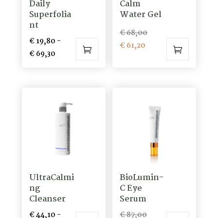
Daily
Calm
worden
Superfolia
Water Gel
op
nt
de
Oorspronkelijke
€
68,00
€
19,80
-
productpagina
Huidige
prijs
€
61,20
Prijsklasse:
€
69,30
prijs
was:
Dit
€ 19,80
is:
€ 68,00.
product
tot
€ 61,20.
heeft
€ 69,30
meerdere
variaties.
Deze
optie
kan
gekozen
UltraCalmi
BioLumin-
worden
ng
C Eye
op
Cleanser
Serum
de
Oorspronkelijke
€
44,10
-
€
87,00
productpagina