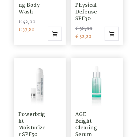
ng Body
Physical
Wash
Defense
SPF30
Oorspronkelijke
€
42,00
Oorspronkelijke
€
58,00
Huidige
prijs
€
37,80
Huidige
prijs
€
52,20
prijs
was:
prijs
was:
is:
€ 42,00.
is:
€ 58,00.
€ 37,80.
€ 52,20.
Powerbrig
AGE
ht
Bright
Moisturize
Clearing
r SPF50
Serum