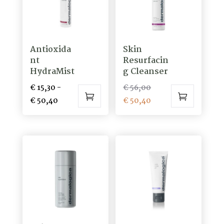
optie
kan
gekozen
Antioxida
Skin
worden
nt
Resurfacin
op
HydraMist
g Cleanser
de
Oorspronkelijke
€
15,30
-
€
56,00
productpagina
Prijsklasse:
prijs
Huidige
€
50,40
€
50,40
Dit
€ 15,30
was:
prijs
product
tot
€ 56,00.
is:
heeft
€ 50,40
€ 50,40.
meerdere
variaties.
Deze
optie
kan
gekozen