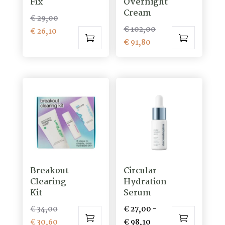
Fix
Overnight
de
Cream
Oorspronkelijke
€
29,00
productpagina
Oorspronkelijke
€
102,00
Huidige
prijs
€
26,10
Huidige
prijs
€
91,80
prijs
was:
prijs
was:
is:
€ 29,00.
is:
€ 102,00.
€ 26,10.
€ 91,80.
Breakout
Circular
Clearing
Hydration
Kit
Serum
Oorspronkelijke
€
34,00
€
27,00
-
prijs
Huidige
Prijsklasse:
€
30,60
€
98,10