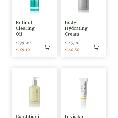
optie
kan
gekozen
Retinol
Body
worden
Clearing
Hydrating
op
Oil
Cream
de
Oorspronkelijke
Oorspronkelijke
€
99,00
€
45,00
productpagina
Huidige
prijs
prijs
Huidige
€
89,10
€
40,50
prijs
was:
was:
prijs
is:
€ 99,00.
€ 45,00.
is:
€ 89,10.
€ 40,50.
Conditioni
Invisible