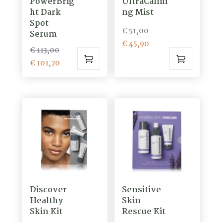
PowerBrig
UltraCalmi
worden
ht Dark
ng Mist
op
Spot
de
Oorspronkelijke
€
51,00
Serum
productpagina
prijs
Huidige
€
45,90
Oorspronkelijke
€
113,00
was:
prijs
prijs
Huidige
€
101,70
€ 51,00.
is:
was:
prijs
€ 45,90.
€ 113,00.
is:
€ 101,70.
Discover
Sensitive
Healthy
Skin
Skin Kit
Rescue Kit